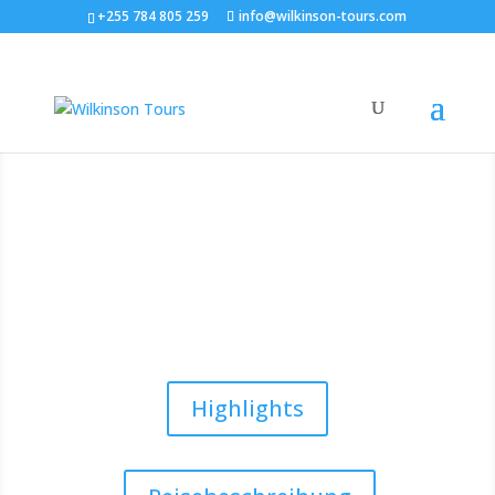
+255 784 805 259
info@wilkinson-tours.com
Tansania’s “Wilder Süden”
10 Tage Zubuchertour durch Südtansania –
deutschsprachig
Highlights