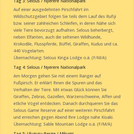
Tag 3: Selous / Nyerere Nationalpark
Auf einer ausgedehnten Pirschfahrt im
Wildschutzgebiet folgen Sie teils dem Lauf des Rufiji
bzw. seiner zahlreichen Schleifen, in deren Nähe sich
viele Tiere bevorzugt aufhalten. Selous beherbergt,
neben Elfanten, auch die seltenen Wildhunde,
Krokodile, Flusspferde, Büffel, Giraffen, Kudus und ca.
440 Vogelarten.
Übernachtung: Selous Kinga Lodge o.ä. (F/M/A)
Tag 4: Selous / Nyerere Nationalpark
Am Morgen gehen Sie mit einem Ranger auf
Fußpirsch. Er erklärt Ihnen die Spuren und das
Verhalten der Tiere. Mit etwas Glück können Sie
Giraffen, Zebras, Gazellen, Warzenschweine, Affen und
etliche Vögel entdecken. Danach durchqueren Sie das
Selous Game Reserve auf einer weiteren Pirschfahrt
und erreichen gegen Abend Ihre Lodge nahe Kisaki.
Übernachtung: Sable Mountain Lodge o.ä. (F/M/A)
Tag 5: Uluguru-Berge / Mikumi